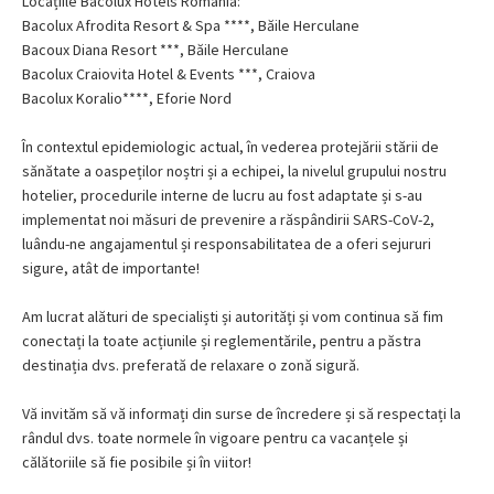
Locațiile Bacolux Hotels România:
Bacolux Afrodita Resort & Spa ****, Băile Herculane
Bacoux Diana Resort ***, Băile Herculane
Bacolux Craiovita Hotel & Events ***, Craiova
Bacolux Koralio****, Eforie Nord
În contextul epidemiologic actual, în vederea protejării stării de
sănătate a oaspeților noștri și a echipei, la nivelul grupului nostru
hotelier, procedurile interne de lucru au fost adaptate și s-au
implementat noi măsuri de prevenire a răspândirii SARS-CoV-2,
luându-ne angajamentul și responsabilitatea de a oferi sejururi
sigure, atât de importante!
Am lucrat alături de specialiști și autorități și vom continua să fim
conectați la toate acțiunile și reglementările, pentru a păstra
destinația dvs. preferată de relaxare o zonă sigură.
Vă invităm să vă informați din surse de încredere și să respectați la
rândul dvs. toate normele în vigoare pentru ca vacanțele și
călătoriile să fie posibile și în viitor!