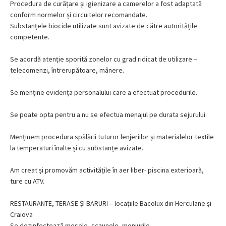
Procedura de curățare și igienizare a camerelor a fost adaptată
conform normelor și circuitelor recomandate.
Substanțele biocide utilizate sunt avizate de către autoritățile
competente.
Se acordă atenție sporită zonelor cu grad ridicat de utilizare –
telecomenzi, întrerupătoare, mânere.
Se menține evidența personalului care a efectuat procedurile.
Se poate opta pentru a nu se efectua menajul pe durata sejurului.
Menținem procedura spălării tuturor lenjeriilor și materialelor textile
la temperaturi înalte și cu substanțe avizate.
Am creat și promovăm activitățile în aer liber- piscina exterioară,
ture cu ATV.
RESTAURANTE, TERASE ȘI BARURI – locațiile Bacolux din Herculane și
Craiova
Se dezinfectează mesele, scaunele, meniurile.