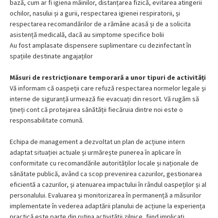
bază, cum ar fi igiena mâinilor, distanțarea fizică, evitarea atingerii
ochilor, nasului și a gurii, respectarea igienei respiratorii, și
respectarea recomandărilor de a rămâne acasă și de a solicita
asistență medicală, dacă au simptome specifice bolii
Au fost amplasate dispensere suplimentare cu dezinfectant în
spațiile destinate angajaților
Măsuri de restricționare temporară a unor tipuri de activități
Vă informam că oaspeții care refuză respectarea normelor legale și
interne de siguranță urmează fie evacuați din resort. Vă rugăm să
țineți cont că protejarea sănătății fiecăruia dintre noi este o
responsabilitate comună.
Echipa de management a dezvoltat un plan de acțiune intern
adaptat situației actuale și urmărește punerea în aplicare în
conformitate cu recomandările autorităților locale și naționale de
sănătate publică, având ca scop prevenirea cazurilor, gestionarea
eficientă a cazurilor, și atenuarea impactului în rândul oaspeților și al
personalului. Evaluarea și monitorizarea în permanență a măsurilor
implementate în vederea adaptării planului de acțiune la experiența
practică este parte din rutina activității zilnice, fiind implicați