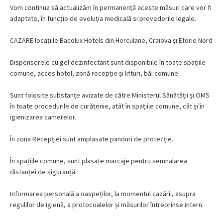
Vom continua să actualizăm în permanență aceste măsuri care vor fi
adaptate, în funcție de evoluția medicală si prevederile legale.
CAZARE locațiile Bacolux Hotels din Herculane, Craiova și Eforie Nord
Dispenserele cu gel dezinfectant sunt disponibile în toate spațiile
comune, acces hotel, zonă recepție și lifturi, băi comune.
Sunt folosite substanțe avizate de către Ministerul Sănătății și OMS
în toate procedurile de curățenie, atât în spațiile comune, cât și în
igienizarea camerelor.
În zona Recepției sunt amplasate panouri de protecție.
În spațiile comune, sunt plasate marcaje pentru semnalarea
distanței de siguranță.
Informarea personală a oaspeților, la momentul cazării, asupra
regulilor de igienă, a protocoalelor și măsurilor întreprinse intern.