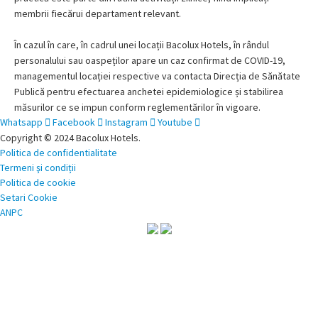
membrii fiecărui departament relevant.
În cazul în care, în cadrul unei locații Bacolux Hotels, în rândul
personalului sau oaspeților apare un caz confirmat de COVID-19,
managementul locației respective va contacta Direcția de Sănătate
Publică pentru efectuarea anchetei epidemiologice și stabilirea
măsurilor ce se impun conform reglementărilor în vigoare.
Whatsapp
Facebook
Instagram
Youtube
Copyright © 2024 Bacolux Hotels.
Politica de confidentialitate
Termeni şi condiții
Politica de cookie
Setari Cookie
ANPC
Restaurante
Restaurant
Coffee & Lounge
Terasă
Evenimente